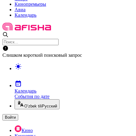
Кинопремьеры
Авиа
Календарь
Слишком короткий поисковый запрос
Календарь
События по дате
O’zbek tili
Русский
Войти
Кино
Концерты