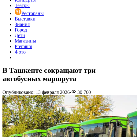
Театры
Рестораны
Выставки
Знания
Город
Дети
Магазины
Premium
Фото
В Ташкенте сокращают три
автобусных маршрута
Опубликовано
:
13 февраля 2026
·
30 760