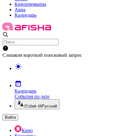
Кинопремьеры
Авиа
Календарь
Слишком короткий поисковый запрос
Календарь
События по дате
O’zbek tili
Русский
Войти
Кино
Концерты