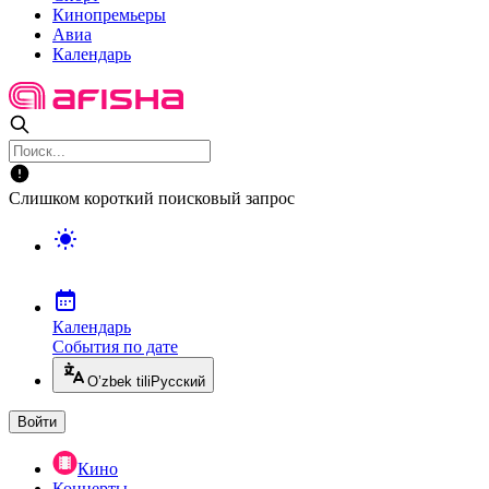
Кинопремьеры
Авиа
Календарь
Слишком короткий поисковый запрос
Календарь
События по дате
O’zbek tili
Русский
Войти
Кино
Концерты