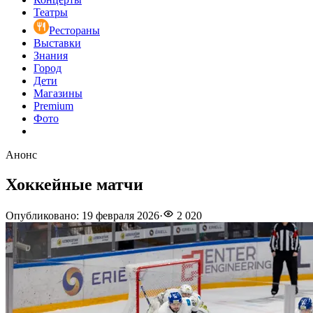
Театры
Рестораны
Выставки
Знания
Город
Дети
Магазины
Premium
Фото
Анонс
Хоккейные матчи
Опубликовано
:
19 февраля 2026
·
2 020