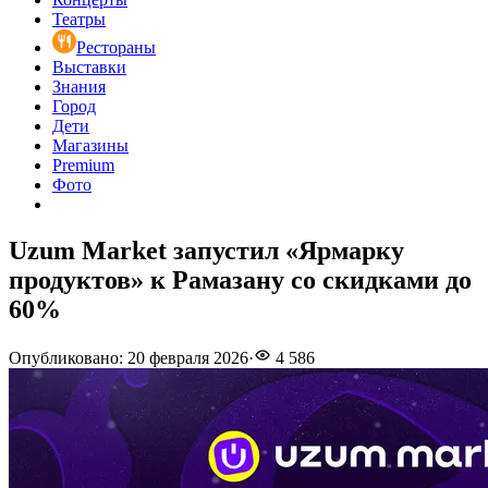
Театры
Рестораны
Выставки
Знания
Город
Дети
Магазины
Premium
Фото
Uzum Market запустил «Ярмарку
продуктов» к Рамазану со скидками до
60%
Опубликовано
:
20 февраля 2026
·
4 586