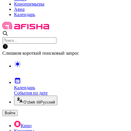
Кинопремьеры
Авиа
Календарь
Слишком короткий поисковый запрос
Календарь
События по дате
O’zbek tili
Русский
Войти
Кино
Концерты