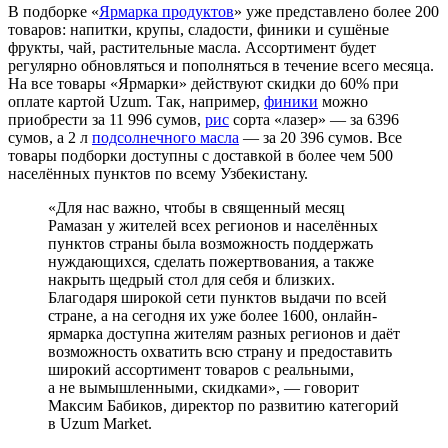
В подборке «
Ярмарка продуктов
» уже представлено более 200
товаров: напитки, крупы, сладости, финики и сушёные
фрукты, чай, растительные масла. Ассортимент будет
регулярно обновляться и пополняться в течение всего месяца.
На все товары «Ярмарки» действуют скидки до 60% при
оплате картой Uzum. Так, например,
финики
можно
приобрести за 11 996 сумов,
рис
сорта «лазер» — за 6396
сумов, а 2 л
подсолнечного масла
— за 20 396 сумов. Все
товары подборки доступны с доставкой в более чем 500
населённых пунктов по всему Узбекистану.
«Для нас важно, чтобы в священный месяц
Рамазан у жителей всех регионов и населённых
пунктов страны была возможность поддержать
нуждающихся, сделать пожертвования, а также
накрыть щедрый стол для себя и близких.
Благодаря широкой сети пунктов выдачи по всей
стране, а на сегодня их уже более 1600, онлайн-
ярмарка доступна жителям разных регионов и даёт
возможность охватить всю страну и предоставить
широкий ассортимент товаров с реальными,
а не вымышленными, скидками», — говорит
Максим Бабиков, директор по развитию категорий
в Uzum Market.