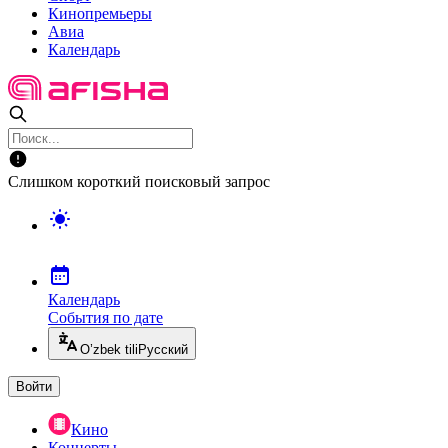
Кинопремьеры
Авиа
Календарь
Слишком короткий поисковый запрос
Календарь
События по дате
O’zbek tili
Русский
Войти
Кино
Концерты