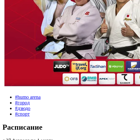
#
humo arena
#
город
#
дзюдо
#
спорт
Расписание