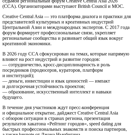
седьмой региональный форум Creative Central Asia 2026
(CCA). Организаторами выступают British Council и MOC.
Creative Central Asia — это платформа диалога и практики для
представителей культурных и креативных индустрий
Центральной Азии и международных экспертов. С 2017 года
форум формирует профессиональные связи, укрепляет
региональные сообщества и развивает общий язык вокруг
креативной экономики.
В 2026 году CCA сфокусирован на темах, которые напрямую
влияют на рост индустрий и развитие городов:
— сотрудничество, кросс-дисциплинарность и роль
посредников (продюсеров, кураторов, платформ
и институций);
— деньги, инвестиции и язык ценностей — импакт
и долгосрочная устойчивость проектов;
— образование, искусственный интеллект и навыки
будущего.
В течение дня участников ждут пресс-конференция
и официальное открытие, дайджест Creative Central Asia
с обзором ситуации в странах региона, презентация
результатов хакатона «Рейтинг городов», speed dating для
быстрых профессиональных знакомств и поиска партнеров,
а также keynote от Джона Ньюбигина.