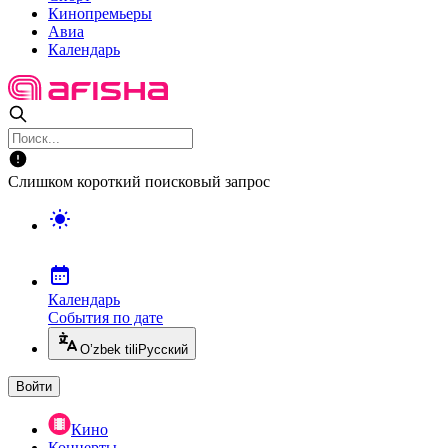
Кинопремьеры
Авиа
Календарь
Слишком короткий поисковый запрос
Календарь
События по дате
O’zbek tili
Русский
Войти
Кино
Концерты