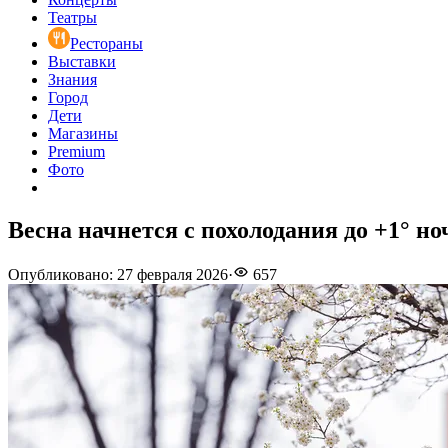
Театры
Рестораны
Выставки
Знания
Город
Дети
Магазины
Premium
Фото
Весна начнется с похолодания до +1° н
Опубликовано
:
27 февраля 2026
·
657