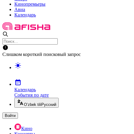
Кинопремьеры
Авиа
Календарь
Слишком короткий поисковый запрос
Календарь
События по дате
O’zbek tili
Русский
Войти
Кино
Концерты