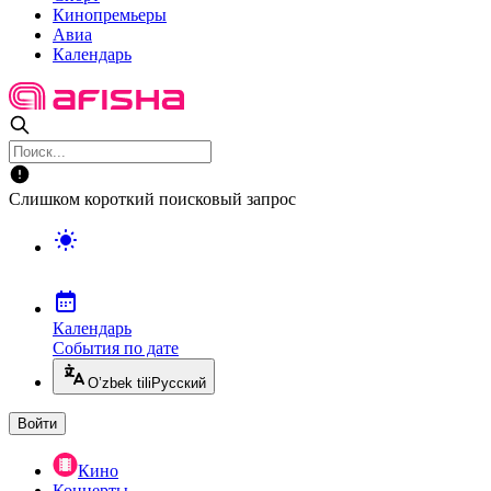
Кинопремьеры
Авиа
Календарь
Слишком короткий поисковый запрос
Календарь
События по дате
O’zbek tili
Русский
Войти
Кино
Концерты