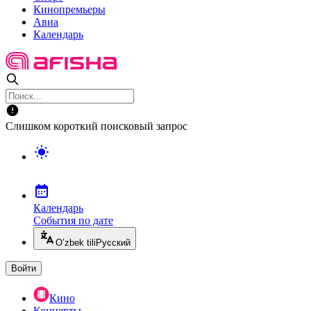
Кинопремьеры
Авиа
Календарь
Слишком короткий поисковый запрос
Календарь
События по дате
O’zbek tili
Русский
Войти
Кино
Концерты