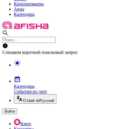
Кинопремьеры
Авиа
Календарь
Слишком короткий поисковый запрос
Календарь
События по дате
O’zbek tili
Русский
Войти
Кино
Концерты