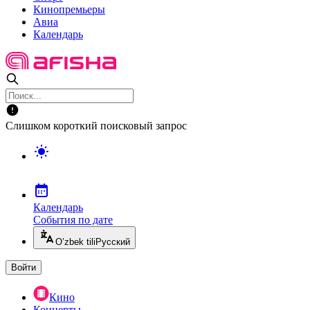
Кинопремьеры
Авиа
Календарь
Слишком короткий поисковый запрос
Календарь
События по дате
O’zbek tili
Русский
Войти
Кино
Концерты