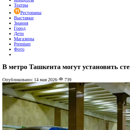
Театры
Рестораны
Выставки
Знания
Город
Дети
Магазины
Premium
Фото
В метро Ташкента могут установить ст
Опубликовано
:
14 мая 2026
·
739