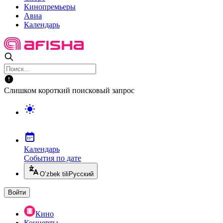
Кинопремьеры
Авиа
Календарь
Слишком короткий поисковый запрос
Календарь
События по дате
O’zbek tili
Русский
Войти
Кино
Концерты