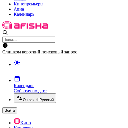
Кинопремьеры
Авиа
Календарь
Слишком короткий поисковый запрос
Календарь
События по дате
O’zbek tili
Русский
Войти
Кино
Концерты