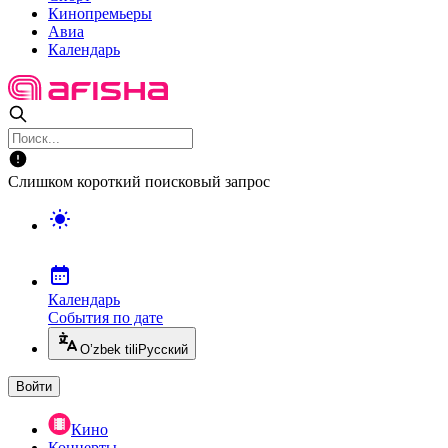
Кинопремьеры
Авиа
Календарь
Слишком короткий поисковый запрос
Календарь
События по дате
O’zbek tili
Русский
Войти
Кино
Концерты