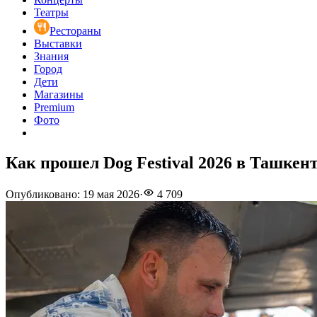
Театры
Рестораны
Выставки
Знания
Город
Дети
Магазины
Premium
Фото
Как прошел Dog Festival 2026 в Ташкен
Опубликовано
:
19 мая 2026
·
4 709