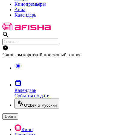
Кинопремьеры
Авиа
Календарь
Слишком короткий поисковый запрос
Календарь
События по дате
O’zbek tili
Русский
Войти
Кино
Концерты