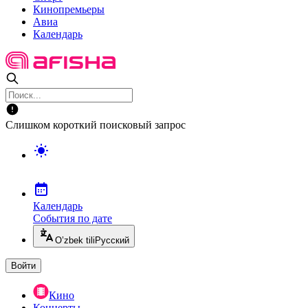
Кинопремьеры
Авиа
Календарь
Слишком короткий поисковый запрос
Календарь
События по дате
O’zbek tili
Русский
Войти
Кино
Концерты