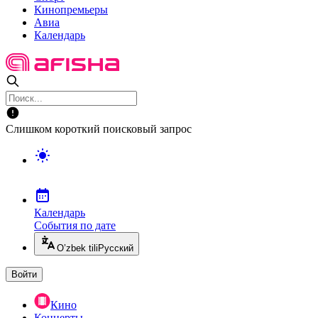
Кинопремьеры
Авиа
Календарь
Слишком короткий поисковый запрос
Календарь
События по дате
O’zbek tili
Русский
Войти
Кино
Концерты