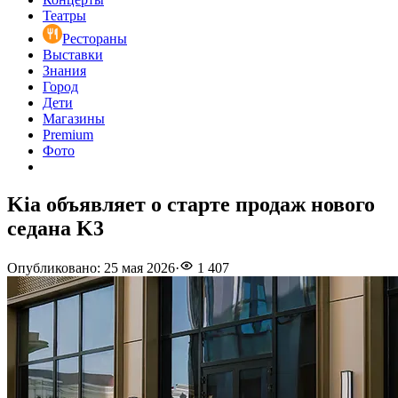
Театры
Рестораны
Выставки
Знания
Город
Дети
Магазины
Premium
Фото
Kia объявляет о старте продаж нового
седана K3
Опубликовано
:
25 мая 2026
·
1 407