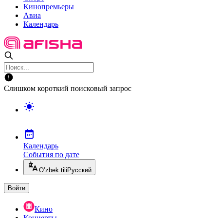
Кинопремьеры
Авиа
Календарь
Слишком короткий поисковый запрос
Календарь
События по дате
O’zbek tili
Русский
Войти
Кино
Концерты