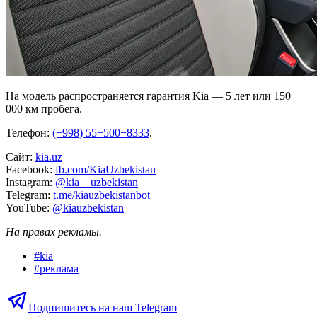
На модель распространяется гарантия Kia — 5 лет или 150
000 км пробега.
Телефон:
(+998) 55−500−8333
.
Сайт:
kia.uz
Facebook:
fb.com/KiaUzbekistan
Instagram:
@kia__uzbekistan
Telegram:
t.me/kiauzbekistanbot
YouTube:
@kiauzbekistan
На правах рекламы.
#
kia
#
реклама
Подпишитесь на наш Telegram