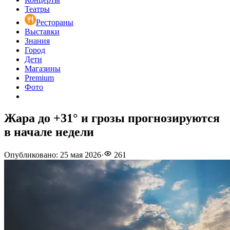
Театры
Рестораны
Выставки
Знания
Город
Дети
Магазины
Premium
Фото
Жара до +31° и грозы прогнозируются
в начале недели
Опубликовано
:
25 мая 2026
·
261