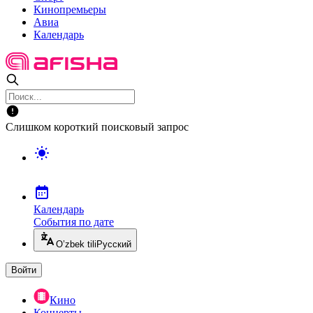
Кинопремьеры
Авиа
Календарь
Слишком короткий поисковый запрос
Календарь
События по дате
O’zbek tili
Русский
Войти
Кино
Концерты