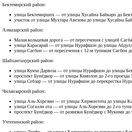
Бектемирский район:
улица Бектемиршох — от улицы Хусайна Байкаро до Бект
участок от улицы Мухтара Авезова до улицы Хусайна Бай
Алмазарский район:
Малая кольцевая дорога — от пересечения с улицей Сагб
улица Карасарай — от улицы Нурафшон до улицы Абдулл
улица Сагбон — от пересечения с 12-м тупиком Сагбон до
Шайхантахурский район:
улица Кукча Дарвоза — от улицы Нурафшон до улицы Бе
проспект Бунёдкор — от улицы Камолон до 2-го проезда 
улица Себзар — от улицы Нурафшон до перекрестка Нураф
Чиланзарский район:
улица Аль-Хорезми — от улицы Хирмонтепа до улицы Кат
улица Согалли ота — от улицы Аль-Хорезми до 2-го ту
проспект Бунёдкор — от развязки Бунёдкор с Мукими до 
Учтепинский район:
улица Лутфи — от улицы Хирмонтепа до перекрестка Катт