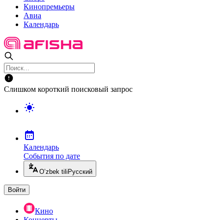
Кинопремьеры
Авиа
Календарь
Слишком короткий поисковый запрос
Календарь
События по дате
O’zbek tili
Русский
Войти
Кино
Концерты