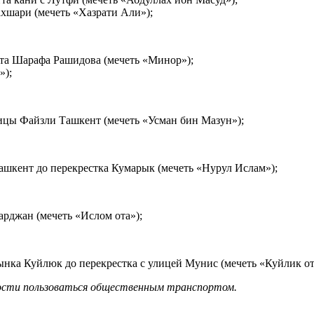
ахшари (мечеть «Хазрати Али»);
кта Шарафа Рашидова (мечеть «Минор»);
»);
лицы Файзли Ташкент (мечеть «Усман бин Мазун»);
ашкент до перекрестка Кумарык (мечеть «Нурул Ислам»);
рджан (мечеть «Ислом ота»);
ынка Куйлюк до перекрестка с улицей Мунис (мечеть «Куйлик от
ости пользоваться общественным транспортом.