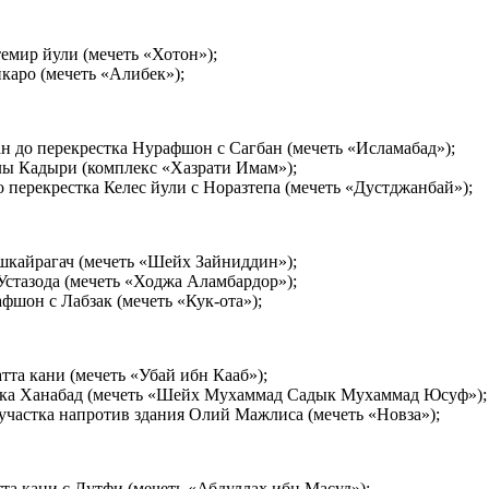
емир йули (мечеть «Хотон»);
каро (мечеть «Алибек»);
ан до перекрестка Нурафшон c Сагбан (мечеть «Исламабад»);
ы Кадыри (комплекс «Хазрати Имам»);
 перекрестка Келес йули c Норазтепа (мечеть «Дустджанбай»);
шкайрагач (мечеть «Шейх Зайниддин»);
Устазода (мечеть «Ходжа Аламбардор»);
шон c Лабзак (мечеть «Кук-ота»);
та кани (мечеть «Убай ибн Кааб»);
пика Ханабад (мечеть «Шейх Мухаммад Садык Мухаммад Юсуф»);
участка напротив здания Олий Мажлиса (мечеть «Новза»);
а кани с Лутфи (мечеть «Абдуллах ибн Масуд»);