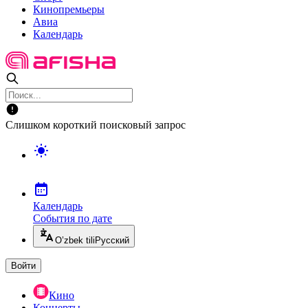
Кинопремьеры
Авиа
Календарь
Слишком короткий поисковый запрос
Календарь
События по дате
O’zbek tili
Русский
Войти
Кино
Концерты