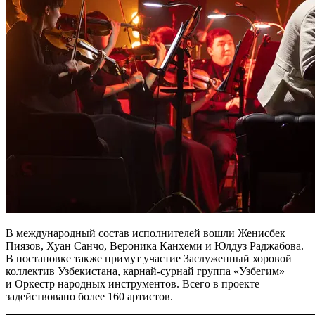
В международный состав исполнителей вошли Женисбек
Пиязов, Хуан Санчо, Вероника Канхеми и Юлдуз Раджабова.
В постановке также примут участие Заслуженный хоровой
коллектив Узбекистана, карнай-сурнай группа «Узбегим»
и Оркестр народных инструментов. Всего в проекте
задействовано более 160 артистов.