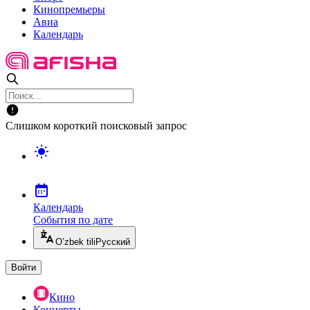
Кинопремьеры
Авиа
Календарь
Слишком короткий поисковый запрос
Календарь
События по дате
O’zbek tili
Русский
Войти
Кино
Концерты