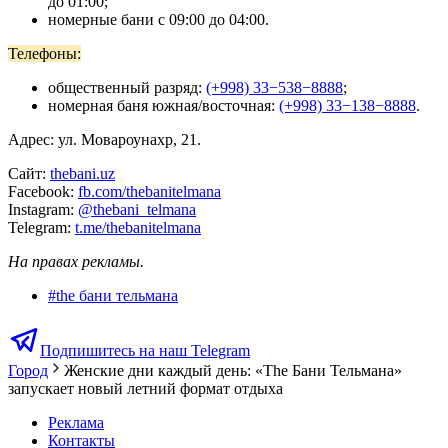
до 01:00;
номерные бани с 09:00 до 04:00.
Телефоны:
общественный разряд:
(+998) 33−538−8888
;
номерная баня южная/восточная:
(+998) 33−138−8888
.
Адрес: ул. Мовароунахр, 21.
Сайт:
thebani.uz
Facebook:
fb.com/thebanitelmana
Instagram:
@thebani_telmana
Telegram:
t.me/thebanitelmana
На правах рекламы.
#
the бани тельмана
Подпишитесь на наш Telegram
Город
Женские дни каждый день: «The Бани Тельмана»
запускает новый летний формат отдыха
Реклама
Контакты