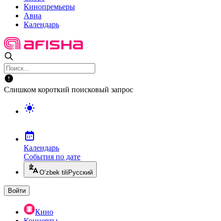
Кинопремьеры
Авиа
Календарь
Слишком короткий поисковый запрос
Календарь
События по дате
O’zbek tili
Русский
Войти
Кино
Концерты