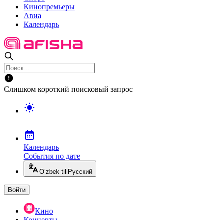
Кинопремьеры
Авиа
Календарь
Слишком короткий поисковый запрос
Календарь
События по дате
O’zbek tili
Русский
Войти
Кино
Концерты