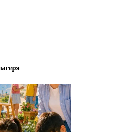
лагеря