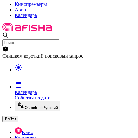
Кинопремьеры
Авиа
Календарь
Слишком короткий поисковый запрос
Календарь
События по дате
O’zbek tili
Русский
Войти
Кино
Концерты