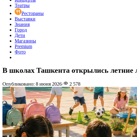
Театры
Рестораны
Выставки
Знания
Город
Дети
Магазины
Premium
Фото
В школах Ташкента открылись летние 
Опубликовано
:
8 июня 2026
·
2 578