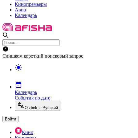
Кинопремьеры
Авиа
Календарь
Слишком короткий поисковый запрос
Календарь
События по дате
O’zbek tili
Русский
Войти
Кино
Концерты