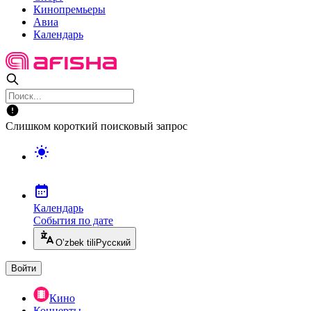
Кинопремьеры
Авиа
Календарь
Слишком короткий поисковый запрос
Календарь
События по дате
O’zbek tili
Русский
Войти
Кино
Концерты