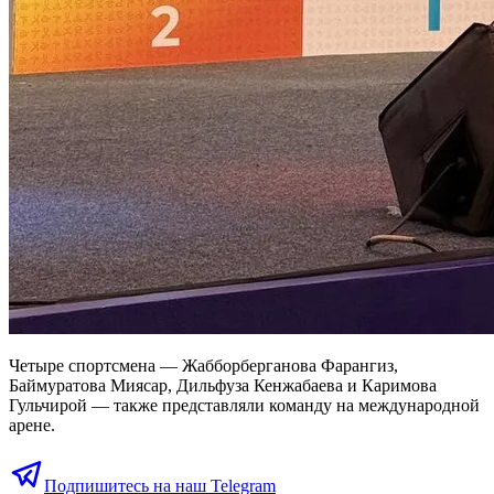
Четыре спортсмена — Жабборберганова Фарангиз,
Баймуратова Миясар, Дильфуза Кенжабаева и Каримова
Гульчирой — также представляли команду на международной
арене.
Подпишитесь на наш Telegram