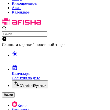
Кинопремьеры
Авиа
Календарь
Слишком короткий поисковый запрос
Календарь
События по дате
O’zbek tili
Русский
Войти
Кино
Концерты