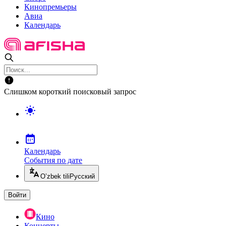
Кинопремьеры
Авиа
Календарь
Слишком короткий поисковый запрос
Календарь
События по дате
O’zbek tili
Русский
Войти
Кино
Концерты