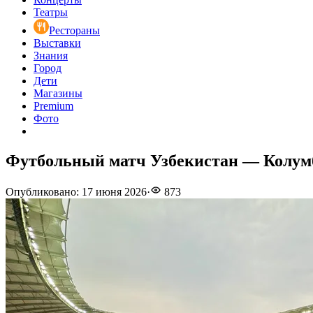
Театры
Рестораны
Выставки
Знания
Город
Дети
Магазины
Premium
Фото
Футбольный матч Узбекистан — Колумб
Опубликовано
:
17 июня 2026
·
873