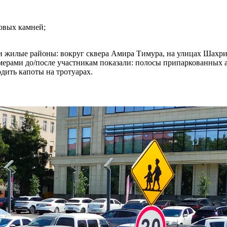
товых камней;
 и жилые районы: вокруг сквера Амира Тимура, на улицах Шахри
имерами до/после участникам показали: полосы припаркованных 
дить капоты на тротуарах.