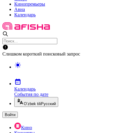
Кинопремьеры
Авиа
Календарь
Слишком короткий поисковый запрос
Календарь
События по дате
O’zbek tili
Русский
Войти
Кино
Концерты