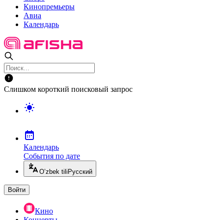
Кинопремьеры
Авиа
Календарь
Слишком короткий поисковый запрос
Календарь
События по дате
O’zbek tili
Русский
Войти
Кино
Концерты