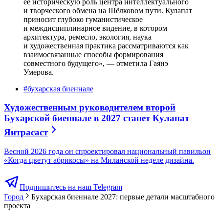
ее историческую роль центра интеллектуального
и творческого обмена на Шёлковом пути. Кулапат
приносит глубоко гуманистическое
и междисциплинарное видение, в котором
архитектура, ремесло, экология, наука
и художественная практика рассматриваются как
взаимосвязанные способы формирования
совместного будущего», — отметила Гаянэ
Умерова.
#
бухарская биеннале
Художественным руководителем второй
Бухарской биеннале в 2027 станет Кулапат
Янтрасаст
Весной 2026 года он спроектировал национальный павильон
«Когда цветут абрикосы» на Миланской неделе дизайна.
Подпишитесь на наш Telegram
Город
Бухарская биеннале 2027: первые детали масштабного
проекта