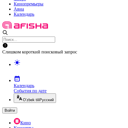
Кинопремьеры
Авиа
Календарь
Слишком короткий поисковый запрос
Календарь
События по дате
O’zbek tili
Русский
Войти
Кино
Концерты