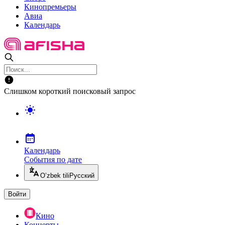
Кинопремьеры
Авиа
Календарь
Слишком короткий поисковый запрос
Календарь
События по дате
O’zbek tili
Русский
Войти
Кино
Концерты