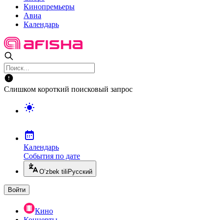
Кинопремьеры
Авиа
Календарь
Слишком короткий поисковый запрос
Календарь
События по дате
O’zbek tili
Русский
Войти
Кино
Концерты