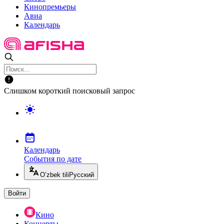
Кинопремьеры
Авиа
Календарь
Слишком короткий поисковый запрос
Календарь
События по дате
O’zbek tili
Русский
Войти
Кино
Концерты