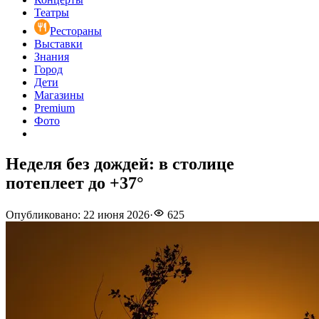
Театры
Рестораны
Выставки
Знания
Город
Дети
Магазины
Premium
Фото
Неделя без дождей: в столице
потеплеет до +37°
Опубликовано
:
22 июня 2026
·
625