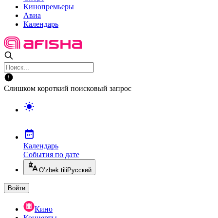
Кинопремьеры
Авиа
Календарь
Слишком короткий поисковый запрос
Календарь
События по дате
O’zbek tili
Русский
Войти
Кино
Концерты