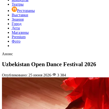
Театры
Рестораны
Выставки
Знания
Город
Дети
Магазины
Premium
Фото
Анонс
Uzbekistan Open Dance Festival 2026
Опубликовано
:
25 июня 2026
·
3 384