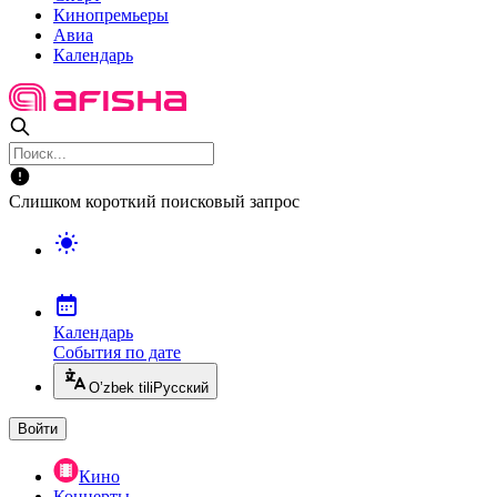
Кинопремьеры
Авиа
Календарь
Слишком короткий поисковый запрос
Календарь
События по дате
O’zbek tili
Русский
Войти
Кино
Концерты