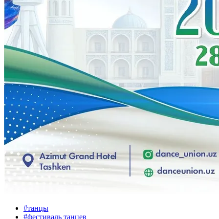
#
танцы
#
фестиваль танцев