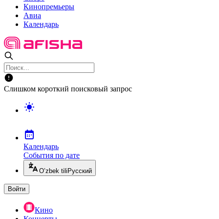
Кинопремьеры
Авиа
Календарь
Слишком короткий поисковый запрос
Календарь
События по дате
O’zbek tili
Русский
Войти
Кино
Концерты