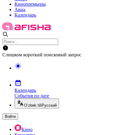
Кинопремьеры
Авиа
Календарь
Слишком короткий поисковый запрос
Календарь
События по дате
O’zbek tili
Русский
Войти
Кино
Концерты