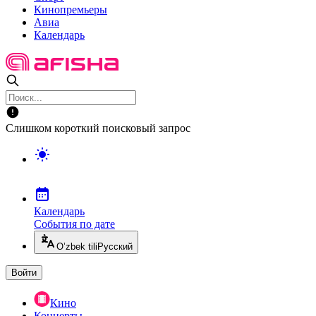
Кинопремьеры
Авиа
Календарь
Слишком короткий поисковый запрос
Календарь
События по дате
O’zbek tili
Русский
Войти
Кино
Концерты