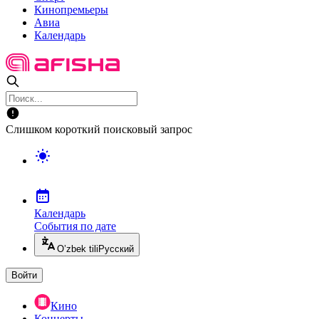
Кинопремьеры
Авиа
Календарь
Слишком короткий поисковый запрос
Календарь
События по дате
O’zbek tili
Русский
Войти
Кино
Концерты