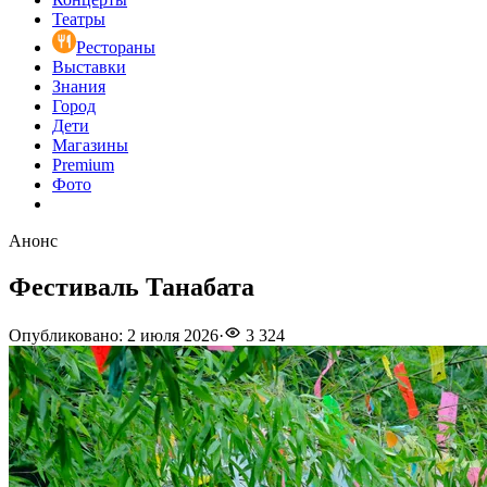
Театры
Рестораны
Выставки
Знания
Город
Дети
Магазины
Premium
Фото
Анонс
Фестиваль Танабата
Опубликовано
:
2 июля 2026
·
3 324