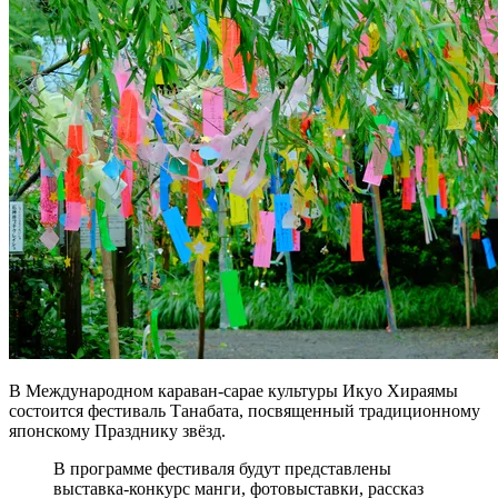
В Международном караван-сарае культуры Икуо Хираямы
состоится фестиваль Танабата, посвященный традиционному
японскому Празднику звёзд.
В программе фестиваля будут представлены
выставка-конкурс манги, фотовыставки, рассказ