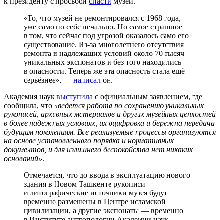
к президенту с просьбой
спасти
музей.
«То, что музей не ремонтировался с 1968 года, —
уже само по себе печально. Но самое страшное
в том, что сейчас под угрозой оказалось само его
существование. Из-за многолетнего отсутствия
ремонта и надлежащих условий около 70 тысяч
уникальных экспонатов и без того находились
в опасности. Теперь же эта опасность стала ещё
серьёзнее», —
написал
он.
Академия наук
выступила
с официальным заявлением, где
сообщила, что
«ведется работа по сохранению уникальных
рукописей, архивных материалов и других музейных ценностей
в более надежных условиях, их оцифровка и бережна передача
будущим поколениям. Все реализуемые процессы организуются
на основе установленного порядка и нормативных
документов, и для излишнего беспокойства нет никаких
оснований»
.
Отмечается, что до ввода в эксплуатацию нового
здания в Новом Ташкенте рукописи
и литографические источники музея будут
временно размещены в Центре исламской
цивилизации, а другие экспонаты — временно
в Институте антропологии Академии наук.