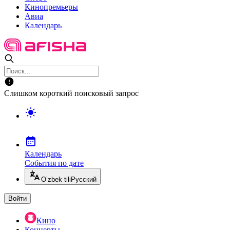
Кинопремьеры
Авиа
Календарь
Слишком короткий поисковый запрос
Календарь
События по дате
O’zbek tili
Русский
Войти
Кино
Концерты