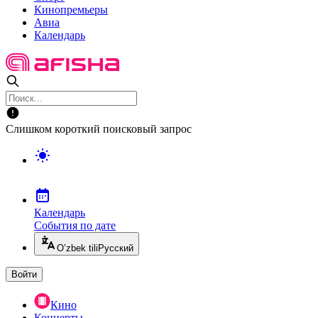
Кинопремьеры
Авиа
Календарь
Слишком короткий поисковый запрос
Календарь
События по дате
O’zbek tili
Русский
Войти
Кино
Концерты