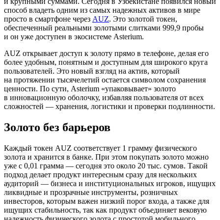
и крупными суммами. Сегодня в Узбекистане появился новый
способ владеть одним из самых надежных активов в мире
просто в смартфоне через
AUZ
. Это золотой токен,
обеспеченный реальными золотыми слитками 999,9 пробы
и он уже доступен в экосистеме Asterium.
AUZ открывает доступ к золоту прямо в телефоне, делая его
более удобным, понятным и доступным для широкого круга
пользователей. Это новый взгляд на актив, который
на протяжении тысячелетий остается символом сохранения
ценности. По сути, Asterium «упаковывает» золото
в инновационную оболочку, избавляя пользователя от всех
сложностей — хранения, логистики и проверки подлинности.
Золото без барьеров
Каждый токен AUZ соответствует 1 грамму физического
золота и хранится в банке. При этом покупать золото можно
уже с 0,01 грамма — сегодня это около 20 тыс. сумов. Такой
подход делает продукт интересным сразу для нескольких
аудиторий — бизнеса и институциональных игроков, ищущих
ликвидные и прозрачные инструменты, розничных
инвесторов, которым важен низкий порог входа, а также для
ищущих стабильность, так как продукт объединяет вековую
надежность физического золота с простотой мобильного