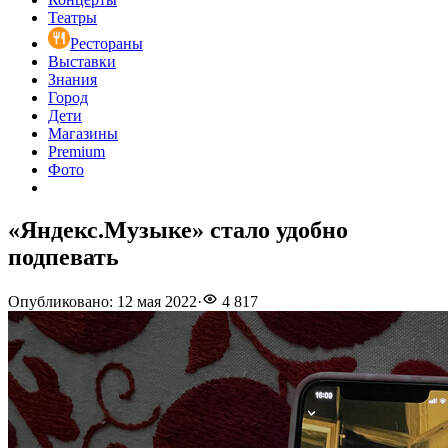
Театры
Рестораны
Выставки
Знания
Город
Дети
Магазины
Premium
Фото
«Яндекс.Музыке» стало удобно
подпевать
Опубликовано
:
12 мая 2022
·
4 817