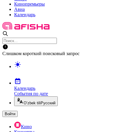
Кинопремьеры
Авиа
Календарь
Слишком короткий поисковый запрос
Календарь
События по дате
O’zbek tili
Русский
Войти
Кино
Концерты