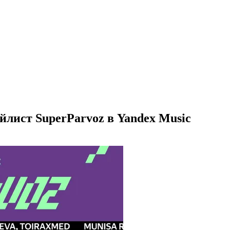
йлист SuperParvoz в Yandex Music