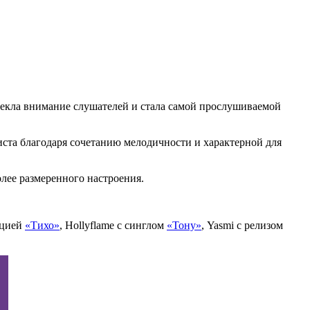
лекла внимание слушателей и стала самой прослушиваемой
ста благодаря сочетанию мелодичности и характерной для
лее размеренного настроения.
ицией
«Тихо»
, Hollyflame с синглом
«Тону»
, Yasmi с релизом