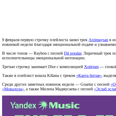
9 февраля первую строчку плейлиста занял трек
Arzimaysan
в и
новинкой недели благодаря эмоциональной подаче и узнаваем
В числе топов — Rayhon с песней
Dil poralar
. Лиричный трек п
исполнительницы эмоциональной интонации.
Третью строчку занимает Dior с композицией
Xotirjam
— спокой
Также в плейлист вошла Kiliana с треком
«Карта битая»
, выдел
Среди других заметных новинок недели — Goartur с песней
«О
«Мовалола»
, а также Милена Мадмусаева с песней
«Эслаб эсла