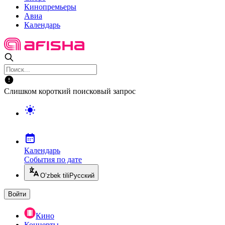
Кинопремьеры
Авиа
Календарь
Слишком короткий поисковый запрос
Календарь
События по дате
O’zbek tili
Русский
Войти
Кино
Концерты