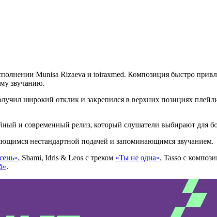
сполнении Munisa Rizaeva и toiraxmed. Композиция быстро прив
ому звучанию.
олучил широкий отклик и закрепился в верхних позициях плейли
ный и современный релиз, который слушатели выбирают для бо
яющимся нестандартной подачей и запоминающимся звучанием.
сень»
, Shami, Idris & Leos с треком
«Ты не одна»
, Tasso с композ
б»
.