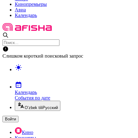
Кинопремьеры
Авиа
Календарь
Слишком короткий поисковый запрос
Календарь
События по дате
O’zbek tili
Русский
Войти
Кино
Концерты