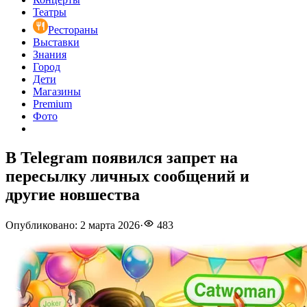
Театры
Рестораны
Выставки
Знания
Город
Дети
Магазины
Premium
Фото
В Telegram появился запрет на
пересылку личных сообщений и
другие новшества
Опубликовано
:
2 марта 2026
·
483