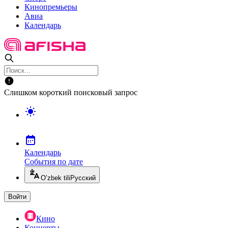
Кинопремьеры
Авиа
Календарь
Слишком короткий поисковый запрос
Календарь
События по дате
O’zbek tili
Русский
Войти
Кино
Концерты