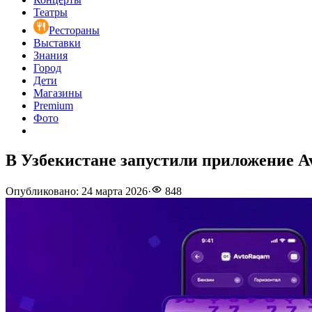
Театры
Рестораны
Выставки
Знания
Город
Дети
Магазины
Premium
Фото
В Узбекистане запустили приложение 
Опубликовано
:
24 марта 2026
·
848