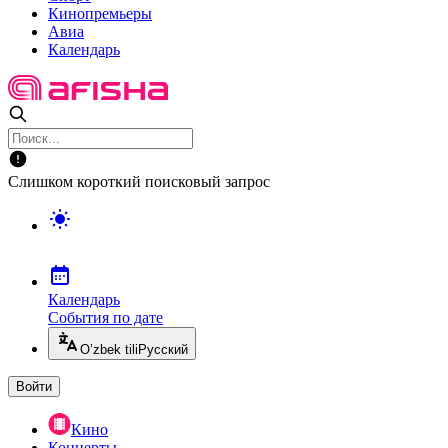
Кинопремьеры
Авиа
Календарь
Слишком короткий поисковый запрос
Календарь
События по дате
O’zbek tili
Русский
Войти
Кино
Концерты