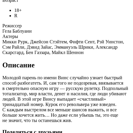
Возраст
18+
R
Режиссер
Гела Баблуани
Актеры
Микки Рурк, Джейсон Стэйтем, Фифти Сент, Рэй Уинстон,
Сэм Райли, Дэвид Зайас, Эммануэль Шрики, Александр
Скарсгард, Бен Газзара, Майкл Шеннон
Описание
Молодой парень по имени Винс случайно узнает быстрый
способ разбогатеть. И, сам того не подозревая, ввязывается
в смертельно опасную игру — русскую рулетку. Подпольный
тотализатор, мир власти, денег и насилия, где люди убивают
людей. В этой игре Винсу выпадает «счастливый»
тринадцатый номер. Курок его револьвера уже взведен.
С каждым выстрелом все меньше шансов выжить, и все
больше хочется жить… Но даже если убьешь ты, это еще
не значит, что ты останешься жив.
Поделиться с друзьями