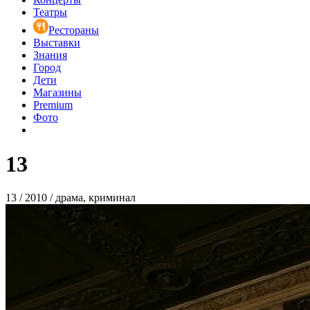
Театры
Рестораны
Выставки
Знания
Город
Дети
Магазины
Premium
Фото
13
13 / 2010 / драма, криминал