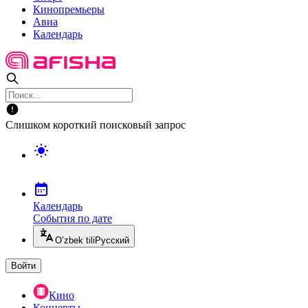
Кинопремьеры
Авиа
Календарь
Слишком короткий поисковый запрос
Календарь
События по дате
O’zbek tili
Русский
Войти
Кино
Концерты