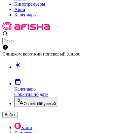
Кинопремьеры
Авиа
Календарь
Слишком короткий поисковый запрос
Календарь
События по дате
O’zbek tili
Русский
Войти
Кино
Концерты