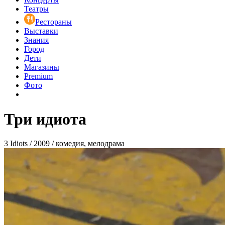
Театры
Рестораны
Выставки
Знания
Город
Дети
Магазины
Premium
Фото
Три идиота
3 Idiots / 2009 / комедия, мелодрама